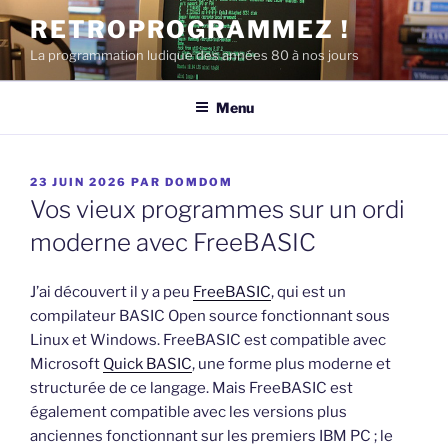
Aller
RETROPROGRAMMEZ !
au
La programmation ludique des années 80 à nos jours
contenu
principal
Menu
PUBLIÉ
23 JUIN 2026
PAR
DOMDOM
LE
Vos vieux programmes sur un ordi
moderne avec FreeBASIC
J’ai découvert il y a peu
FreeBASIC
, qui est un
compilateur BASIC Open source fonctionnant sous
Linux et Windows. FreeBASIC est compatible avec
Microsoft
Quick BASIC
, une forme plus moderne et
structurée de ce langage. Mais FreeBASIC est
également compatible avec les versions plus
anciennes fonctionnant sur les premiers IBM PC ; le