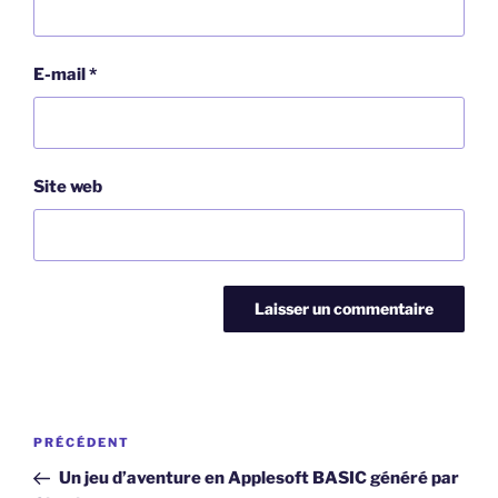
E-mail
*
Site web
Navigation
Article
PRÉCÉDENT
de
précédent
Un jeu d’aventure en Applesoft BASIC généré par
l’article