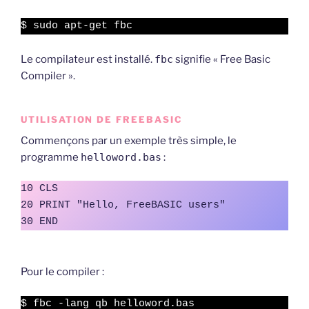
$ sudo apt-get fbc
Le compilateur est installé.
fbc
signifie « Free Basic
Compiler ».
UTILISATION DE FREEBASIC
Commençons par un exemple très simple, le
programme
helloword.bas
:
10 CLS

20 PRINT "Hello, FreeBASIC users"

30 END
Pour le compiler :
$ fbc -lang qb helloword.bas