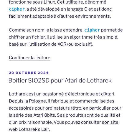
fonctionne sous Linux. Cet utilitaire, dénommé
cipher
, a été développé en langage C et est donc
facilement adaptable à d’autres environnements.
Comme son nom le laisse entendre,
cipher
permet de
chiffrer un fichier. Il utilise un algorithme très simple,
basé sur l’utilisation de XOR (ou exclusif).
de
Continuer la lecture
« Chiffrez
vos
PUBLIÉ
20 OCTOBRE 2024
LE
fichiers
Boîtier SIO2SD pour Atari de Lotharek
avec
XOR »
Lotharek est un passionné d’électronique et d’Atari.
Depuis la Pologne, il fabrique et commercialise des
accessoires pour ordinateurs rétro, en particulier pour
la série des Atari 8bits. Ses produits sont de qualité et
d’un prix raisonnable. Vous pouvez consulter
son site
web Lotharek’s Lair.