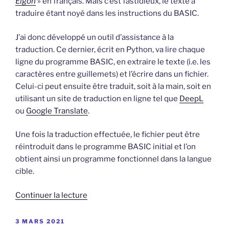
Elgon
» en français. Mais c’est fastidieux, le texte à
traduire étant noyé dans les instructions du BASIC.
J’ai donc développé un outil d’assistance à la
traduction. Ce dernier, écrit en Python, va lire chaque
ligne du programme BASIC, en extraire le texte (i.e. les
caractères entre guillemets) et l’écrire dans un fichier.
Celui-ci peut ensuite être traduit, soit à la main, soit en
utilisant un site de traduction en ligne tel que
DeepL
ou
Google Translate
.
Une fois la traduction effectuée, le fichier peut être
réintroduit dans le programme BASIC initial et l’on
obtient ainsi un programme fonctionnel dans la langue
cible.
de
Continuer la lecture
« Assistant
de
PUBLIÉ
3 MARS 2021