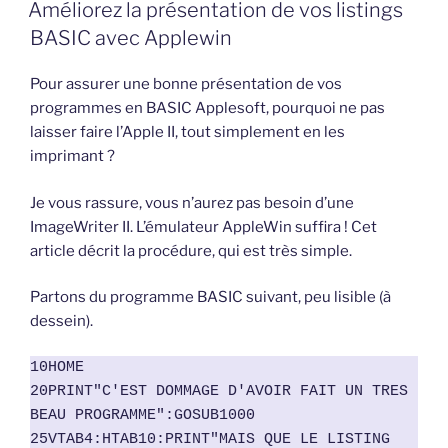
LE
traduction
Améliorez la présentation de vos listings
de
BASIC avec Applewin
jeux
en
Pour assurer une bonne présentation de vos
BASIC »
programmes en BASIC Applesoft, pourquoi ne pas
laisser faire l’Apple II, tout simplement en les
imprimant ?
Je vous rassure, vous n’aurez pas besoin d’une
ImageWriter II. L’émulateur AppleWin suffira ! Cet
article décrit la procédure, qui est très simple.
Partons du programme BASIC suivant, peu lisible (à
dessein).
10HOME

20PRINT"C'EST DOMMAGE D'AVOIR FAIT UN TRES 
BEAU PROGRAMME":GOSUB1000

25VTAB4:HTAB10:PRINT"MAIS QUE LE LISTING 