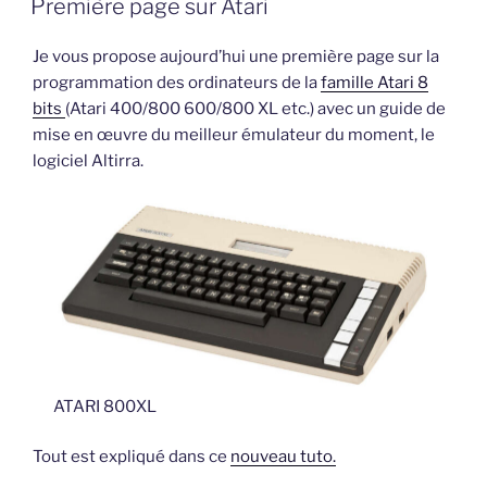
de
Première page sur Atari
développement
en
Je vous propose aujourd’hui une première page sur la
C
programmation des ordinateurs de la
famille Atari 8
sous
bits
(Atari 400/800 600/800 XL etc.) avec un guide de
Windows »
mise en œuvre du meilleur émulateur du moment, le
logiciel Altirra.
ATARI 800XL
Tout est expliqué dans ce
nouveau tuto.