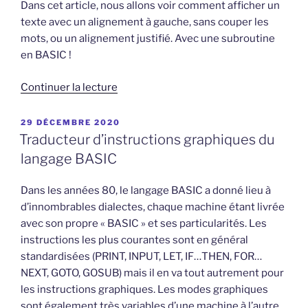
Dans cet article, nous allons voir comment afficher un
texte avec un alignement à gauche, sans couper les
mots, ou un alignement justifié. Avec une subroutine
en BASIC !
de
Continuer la lecture
« Un
jeu
PUBLIÉ
29 DÉCEMBRE 2020
LE
d’aventure
Traducteur d’instructions graphiques du
bien
langage BASIC
aligné
ou
Dans les années 80, le langage BASIC a donné lieu à
justifié »
d’innombrables dialectes, chaque machine étant livrée
avec son propre « BASIC » et ses particularités. Les
instructions les plus courantes sont en général
standardisées (PRINT, INPUT, LET, IF…THEN, FOR…
NEXT, GOTO, GOSUB) mais il en va tout autrement pour
les instructions graphiques. Les modes graphiques
sont également très variables d’une machine à l’autre,