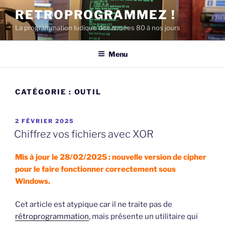
Aller
RETROPROGRAMMEZ !
au
La programmation ludique des années 80 à nos jours
contenu
principal
Menu
CATÉGORIE :
OUTIL
PUBLIÉ
2 FÉVRIER 2025
LE
Chiffrez vos fichiers avec XOR
Mis à jour le 28/02/2025 : nouvelle version de cipher
pour le faire fonctionner correctement sous
Windows.
Cet article est atypique car il ne traite pas de
rétroprogrammation
, mais présente un utilitaire qui