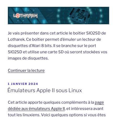
Je vais présenter dans cet article le boîtier SIO2SD de
Lotharek. Ce boîtier permet d’émuler un lecteur de
disquettes d’Atari 8 bits. Il se branche sur le port
SIO2SD et utilise une carte SD où seront stockées vos
images de disquettes.
de
Continuer la lecture
« Boîtier
SIO2SD
PUBLIÉ
1 JANVIER 2024
LE
pour
Émulateurs Apple II sous Linux
Atari
de
Cet article apporte quelques compléments à la
page
Lotharek »
dédiée aux émulateurs Apple II
, et intéressera avant
tout les linuxiens. Voici quelques options si vous êtes