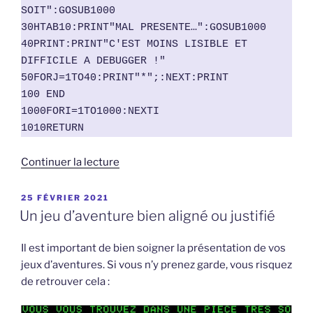
SOIT":GOSUB1000

30HTAB10:PRINT"MAL PRESENTE…":GOSUB1000

40PRINT:PRINT"C'EST MOINS LISIBLE ET 
DIFFICILE A DEBUGGER !"

50FORJ=1TO40:PRINT"*";:NEXT:PRINT

100 END

1000FORI=1TO1000:NEXTI

1010RETURN
de
Continuer la lecture
« Améliorez
la
PUBLIÉ
25 FÉVRIER 2021
LE
présentation
Un jeu d’aventure bien aligné ou justifié
de
vos
Il est important de bien soigner la présentation de vos
listings
jeux d’aventures. Si vous n’y prenez garde, vous risquez
BASIC
de retrouver cela :
avec
Applewin »