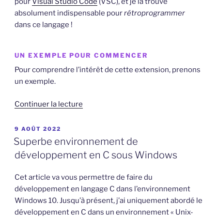
pour
Visual Studio Code
(VSC), et je la trouve
absolument indispensable pour
rétroprogrammer
dans ce langage !
UN EXEMPLE POUR COMMENCER
Pour comprendre l’intérêt de cette extension, prenons
un exemple.
de
Continuer la lecture
« Programmez
en
PUBLIÉ
9 AOÛT 2022
LE
Basic
Superbe environnement de
Applesoft
développement en C sous Windows
avec
Visual
Cet article va vous permettre de faire du
Studio
développement en langage C dans l’environnement
Code »
Windows 10. Jusqu’à présent, j’ai uniquement abordé le
développement en C dans un environnement « Unix-