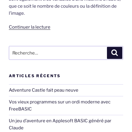
que ce soit le nombre de couleurs ou la définition de
l’image.
de
Continuer la lecture
« Traducteur
d’instructions
graphiques
Recherche
Recher
du
pour
langage
:
BASIC »
ARTICLES RÉCENTS
Adventure Castle fait peau neuve
Vos vieux programmes sur un ordi moderne avec
FreeBASIC
Un jeu d’aventure en Applesoft BASIC généré par
Claude