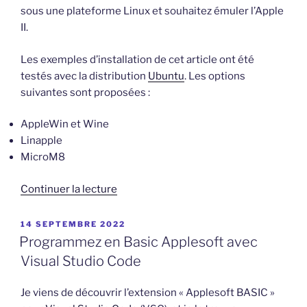
sous une plateforme Linux et souhaitez émuler l’Apple
II.
Les exemples d’installation de cet article ont été
testés avec la distribution
Ubuntu
. Les options
suivantes sont proposées :
AppleWin et Wine
Linapple
MicroM8
de
Continuer la lecture
« Émulateurs
Apple
PUBLIÉ
14 SEPTEMBRE 2022
LE
II
Programmez en Basic Applesoft avec
sous
Visual Studio Code
Linux »
Je viens de découvrir l’extension « Applesoft BASIC »