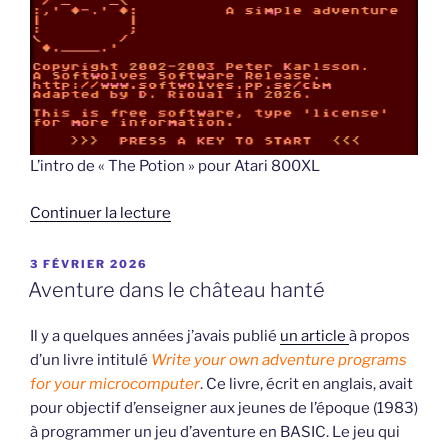
L’intro de « The Potion » pour Atari 800XL
de
Continuer la lecture
« The
Potion,
PUBLIÉ
3 FÉVRIER 2026
LE
a
Aventure dans le château hanté
mini
game
Il y a quelques années j’avais publié
un article
à propos
for
d’un livre intitulé
Write your own adventure programs
your
for your microcomputer
. Ce livre, écrit en anglais, avait
6502
pour objectif d’enseigner aux jeunes de l’époque (1983)
computers »
à programmer un jeu d’aventure en BASIC. Le jeu qui