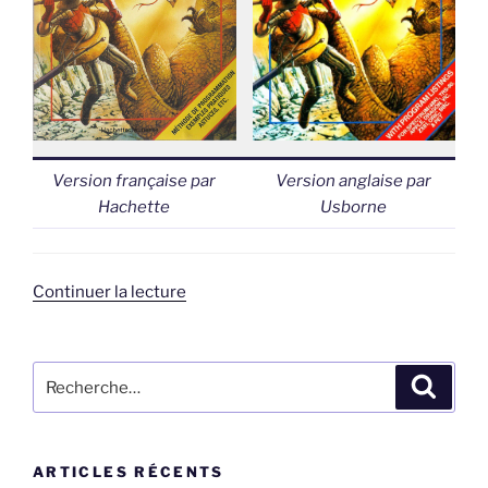
Version française par
Version anglaise par
Hachette
Usborne
de
Continuer la lecture
« Aventure
dans
le
Recherche
Recher
château
pour
hanté »
:
ARTICLES RÉCENTS