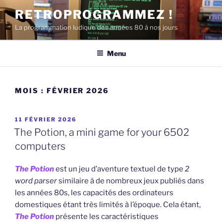
Aller
RETROPROGRAMMEZ !
au
La programmation ludique des années 80 à nos jours
contenu
principal
Menu
MOIS :
FÉVRIER 2026
PUBLIÉ
11 FÉVRIER 2026
LE
The Potion, a mini game for your 6502
computers
The Potion
est un jeu d’aventure textuel de type
2
word parser
similaire à de nombreux jeux publiés dans
les années 80s, les capacités des ordinateurs
domestiques étant très limités à l’époque. Cela étant,
The Potion
présente les caractéristiques