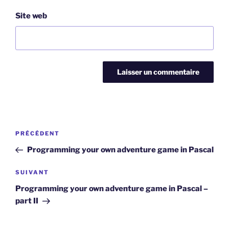
Site web
Navigation
Article
PRÉCÉDENT
de
précédent
Programming your own adventure game in Pascal
l’article
Article
SUIVANT
suivant
Programming your own adventure game in Pascal –
part II