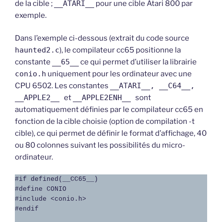
de la cible ;
__ATARI__
pour une cible Atari 800 par
exemple.
Dans l’exemple ci-dessous (extrait du code source
haunted2.c
), le compilateur cc65 positionne la
constante
__65__
ce qui permet d’utiliser la librairie
conio.h
uniquement pour les ordinateur avec une
CPU 6502. Les constantes
__ATARI__, __C64__,
__APPLE2__
et
__APPLE2ENH__
sont
automatiquement définies par le compilateur cc65 en
fonction de la cible choisie (option de compilation -t
cible), ce qui permet de définir le format d’affichage, 40
ou 80 colonnes suivant les possibilités du micro-
ordinateur.
#if defined(__CC65__)

#define CONIO

#include <conio.h>

#endif
