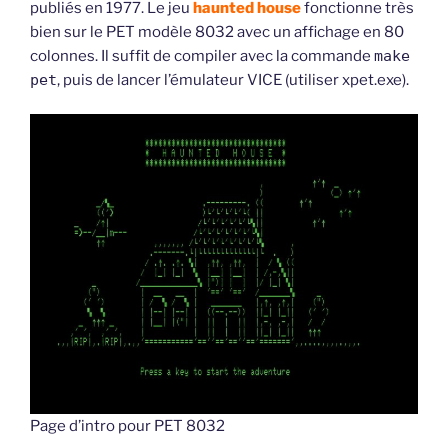
publiés en 1977. Le jeu
haunted house
fonctionne très
bien sur le PET modèle 8032 avec un affichage en 80
colonnes. Il suffit de compiler avec la commande
make
pet
, puis de lancer l’émulateur VICE (utiliser xpet.exe).
Page d’intro pour PET 8032