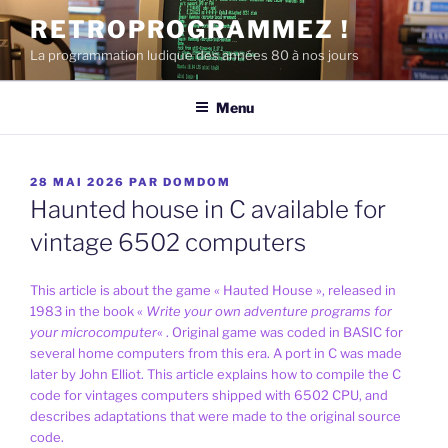
Aller
RETROPROGRAMMEZ !
au
La programmation ludique des années 80 à nos jours
contenu
principal
Menu
PUBLIÉ
28 MAI 2026
PAR
DOMDOM
LE
Haunted house in C available for
vintage 6502 computers
This article is about the game « Hauted House », released in
1983 in the book «
Write your own adventure programs for
your microcomputer
« . Original game was coded in BASIC for
several home computers from this era. A port in C was made
later by John Elliot. This article explains how to compile the C
code for vintages computers shipped with 6502 CPU, and
describes adaptations that were made to the original source
code.