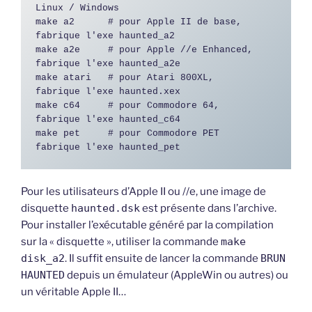
Linux / Windows 
make a2      # pour Apple II de base,   
fabrique l'exe haunted_a2
make a2e     # pour Apple //e Enhanced, 
fabrique l'exe haunted_a2e
make atari   # pour Atari 800XL,        
fabrique l'exe haunted.xex
make c64     # pour Commodore 64,       
fabrique l'exe haunted_c64
make pet     # pour Commodore PET       
fabrique l'exe haunted_pet
Pour les utilisateurs d’Apple II ou //e, une image de
disquette
haunted.dsk
est présente dans l’archive.
Pour installer l’exécutable généré par la compilation
sur la « disquette », utiliser la commande
make
disk_a2
. Il suffit ensuite de lancer la commande
BRUN
HAUNTED
depuis un émulateur (AppleWin ou autres) ou
un véritable Apple II…