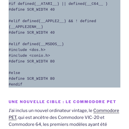
#if defined(__ATARI__) || defined(__C64__ )

#define SCR_WIDTH 40

#elif defined(__APPLE2__) && ! defined 
(__APPLE2ENH__)

#define SCR_WIDTH 40

#elif defined(__MSDOS__)

#include <dos.h>

#include <conio.h>

#define SCR_WIDTH 80

#else

#define SCR_WIDTH 80

#endif
UNE NOUVELLE CIBLE : LE COMMODORE PET
J’ai inclus un nouvel ordinateur vintage, le
Commodore
PET
, qui est ancêtre des Commodore VIC-20 et
Commodore 64, les premiers modèles ayant été