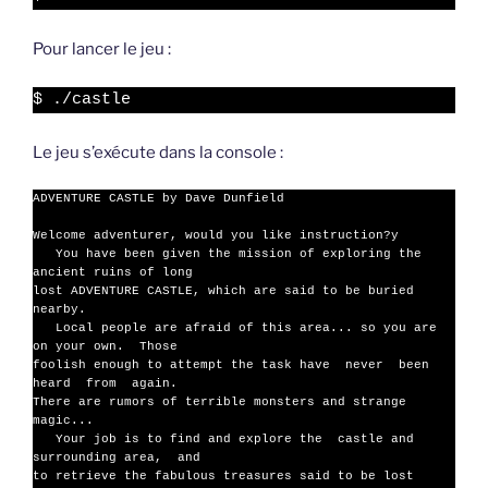
Pour lancer le jeu :
$ ./castle
Le jeu s’exécute dans la console :
ADVENTURE CASTLE by Dave Dunfield

Welcome adventurer, would you like instruction?y

   You have been given the mission of exploring the 
ancient ruins of long

lost ADVENTURE CASTLE, which are said to be buried 
nearby.

   Local people are afraid of this area... so you are 
on your own.  Those

foolish enough to attempt the task have  never  been  
heard  from  again.

There are rumors of terrible monsters and strange 
magic...

   Your job is to find and explore the  castle and 
surrounding area,  and

to retrieve the fabulous treasures said to be lost 