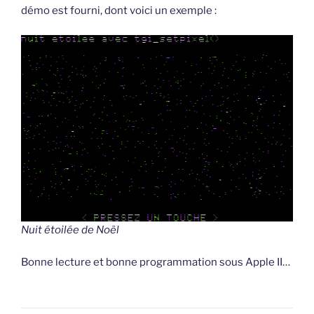
démo est fourni, dont voici un exemple :
Nuit étoilée de Noël
Bonne lecture et bonne programmation sous Apple II…