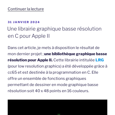
de
Continuer la lecture
« Chiffrez
vos
PUBLIÉ
31 JANVIER 2024
LE
fichiers
Une librairie graphique basse résolution
avec
en C pour Apple II
XOR »
Dans cet article, je mets à disposition le résultat de
mon dernier projet ;
une bibliothèque graphique basse
résolution pour Apple II.
Cette librairie intitulée
LRG
(pour low resolution graphics) a été développée grâce à
cc65 et est destinée à la programmation en C. Elle
offre un ensemble de fonctions graphiques
permettant de dessiner en mode graphique basse
résolution soit 40 x 48 points en 16 couleurs.