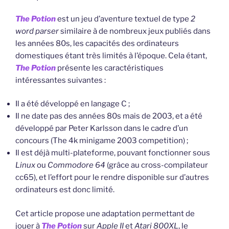
available
for
The Potion
est un jeu d’aventure textuel de type
2
vintage
word parser
similaire à de nombreux jeux publiés dans
6502
les années 80s, les capacités des ordinateurs
computers »
domestiques étant très limités à l’époque. Cela étant,
The Potion
présente les caractéristiques
intéressantes suivantes :
Il a été développé en langage C ;
Il ne date pas des années 80s mais de 2003, et a été
développé par Peter Karlsson dans le cadre d’un
concours (The 4k minigame 2003 competition) ;
Il est déjà multi-plateforme, pouvant fonctionner sous
Linux
ou
Commodore 64
(grâce au cross-compilateur
cc65), et l’effort pour le rendre disponible sur d’autres
ordinateurs est donc limité.
Cet article propose une adaptation permettant de
jouer à
The Potion
sur
Apple II
et
Atari 800XL
, le