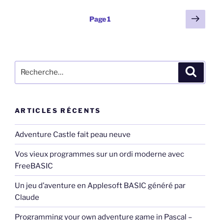
Pagination
Page
Page
1
suiv
des
publications
Recherche
Recher
pour
:
ARTICLES RÉCENTS
Adventure Castle fait peau neuve
Vos vieux programmes sur un ordi moderne avec
FreeBASIC
Un jeu d’aventure en Applesoft BASIC généré par
Claude
Programming your own adventure game in Pascal –