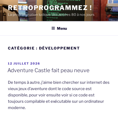
Aller
RETROPROGRAMMEZ !
au
La programmation ludique des années 80 à nos jours
contenu
principal
Menu
CATÉGORIE :
DÉVELOPPEMENT
PUBLIÉ
12 JUILLET 2026
LE
Adventure Castle fait peau neuve
De temps à autre, j’aime bien chercher sur internet des
vieux jeux d’aventure dont le code source est
disponible, pour voir ensuite voir si ce code est
toujours compilable et exécutable sur un ordinateur
moderne.