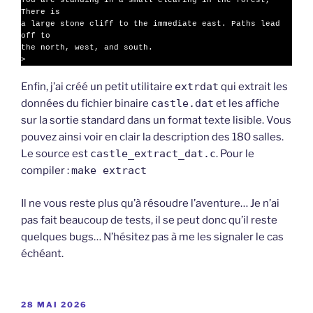
You are standing in a small clearing in the forest, 
There is

a large stone cliff to the immediate east. Paths lead 
off to

the north, west, and south.

>
Enfin, j’ai créé un petit utilitaire
extrdat
qui extrait les
données du fichier binaire
castle.dat
et les affiche
sur la sortie standard dans un format texte lisible. Vous
pouvez ainsi voir en clair la description des 180 salles.
Le source est
castle_extract_dat.c
. Pour le
compiler :
make extract
Il ne vous reste plus qu’à résoudre l’aventure… Je n’ai
pas fait beaucoup de tests, il se peut donc qu’il reste
quelques bugs… N’hésitez pas à me les signaler le cas
échéant.
PUBLIÉ
28 MAI 2026