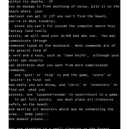
within its depths.  If

you do manage to find anything of value, pile it on the 
beach where  your

employer can get it (If you can't find the beach, 
you're in REAL touuble).

   Since you can't fit inside the computer where this 
fantasy land really

exists, we will send your ALTER EGO who can.  You may 
communicate through

commands typed on the keyboard.  Most commands are of 
the general form of

a verb and a noun, such as 'take knife',  although your 
alter ego usually

can determine what you want from more complicated 
commands.

   Use 'quit' or 'stop' to end the game, 'score' or 
'points' to find  out

how badly you are doing, and 'carry' or 'inventory' to 
find out  what you

possess. Use 'suspend/resume' to save/return to a game.

   To get full points,  you must place all treasures 
safely on the beach,

and destroy all monsters which may be inhabiting the 
area... GOOD LUCK!!!

One moment please...
