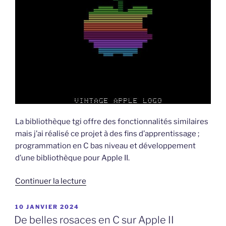
La bibliothèque tgi offre des fonctionnalités similaires
mais j’ai réalisé ce projet à des fins d’apprentissage ;
programmation en C bas niveau et développement
d’une bibliothèque pour Apple II.
de
Continuer la lecture
« Une
librairie
PUBLIÉ
10 JANVIER 2024
LE
graphique
De belles rosaces en C sur Apple II