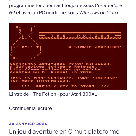
programme fonctionnant toujours sous
Commodore
64
et avec un PC moderne, sous
Windows ou Linux
.
L’intro de « The Potion » pour Atari 800XL
de
Continuer la lecture
« The
Potion,
PUBLIÉ
30 JANVIER 2026
LE
a
Un jeu d’aventure en C multiplateforme