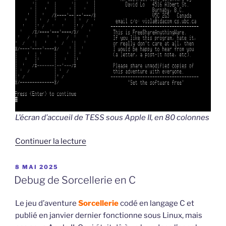
L’écran d’accueil de TESS sous Apple II, en 80 colonnes
de
Continuer la lecture
« Au
delà
PUBLIÉ
8 MAI 2025
LE
du
Debug de Sorcellerie en C
tesseract
sur
Le jeu d’aventure
Sorcellerie
codé en langage C et
Apple
publié en janvier dernier fonctionne sous Linux, mais
II »