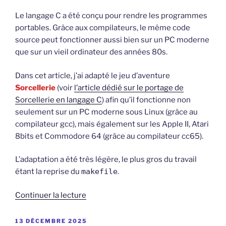
mini
game
Le langage C a été conçu pour rendre les programmes
for
portables. Grâce aux compilateurs, le même code
your
source peut fonctionner aussi bien sur un PC moderne
6502
que sur un vieil ordinateur des années 80s.
computers »
Dans cet article, j’ai adapté le jeu d’aventure
Sorcellerie
(voir
l’article dédié sur le portage de
Sorcellerie en langage C
) afin qu’il fonctionne non
seulement sur un PC moderne sous Linux (grâce au
compilateur gcc), mais également sur les Apple II, Atari
8bits et Commodore 64 (grâce au compilateur cc65).
L’adaptation a été très légère, le plus gros du travail
étant la reprise du
makefile
.
de
Continuer la lecture
« Un
jeu
PUBLIÉ
13 DÉCEMBRE 2025