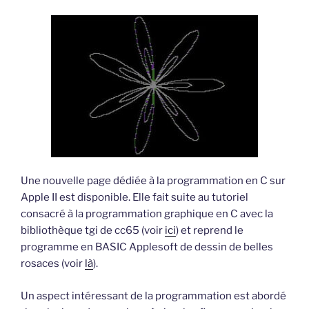
basse
résolution
en
C
pour
Apple
II »
Une nouvelle page dédiée à la programmation en C sur
Apple II est disponible. Elle fait suite au tutoriel
consacré à la programmation graphique en C avec la
bibliothèque tgi de cc65 (voir
ici
) et reprend le
programme en BASIC Applesoft de dessin de belles
rosaces (voir
là
).
Un aspect intéressant de la programmation est abordé