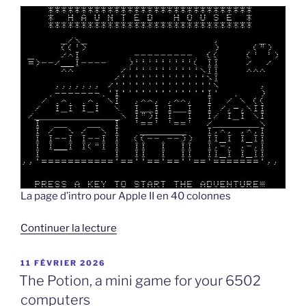
La page d’intro pour Apple II en 40 colonnes
de
Continuer la lecture
« Haunted
house
PUBLIÉ
11 FÉVRIER 2026
LE
in
The Potion, a mini game for your 6502
C
computers