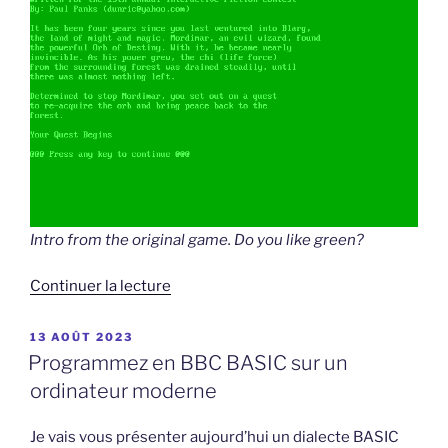
Intro from the original game. Do you like green?
de
Continuer la lecture
« An
adventure
PUBLIÉ
13 AOÛT 2023
LE
game
Programmez en BBC BASIC sur un
for
ordinateur moderne
your
IBM
Je vais vous présenter aujourd’hui un dialecte BASIC