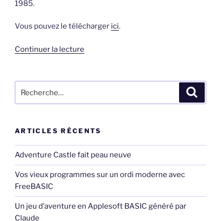
1985.
Vous pouvez le télécharger
ici
.
de
Continuer la lecture
« Amytiville,
la
maison
Recherche
Recher
de
pour
l’horreur »
:
ARTICLES RÉCENTS
Adventure Castle fait peau neuve
Vos vieux programmes sur un ordi moderne avec
FreeBASIC
Un jeu d’aventure en Applesoft BASIC généré par
Claude