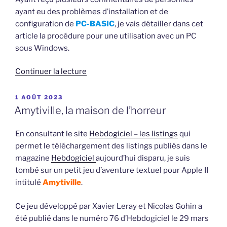
ayant eu des problèmes d’installation et de
configuration de
PC-BASIC
, je vais détailler dans cet
article la procédure pour une utilisation avec un PC
sous Windows.
de
Continuer la lecture
« Premiers
pas
PUBLIÉ
1 AOÛT 2023
LE
avec
Amytiville, la maison de l’horreur
PC-
BASIC
En consultant le site
Hebdogiciel – les listings
qui
sur
permet le téléchargement des listings publiés dans le
un
magazine
Hebdogiciel
aujourd’hui disparu, je suis
PC
tombé sur un petit jeu d’aventure textuel pour Apple II
sous
intitulé
Amytiville
.
Windows »
Ce jeu développé par Xavier Leray et Nicolas Gohin a
été publié dans le numéro 76 d’Hebdogiciel le 29 mars