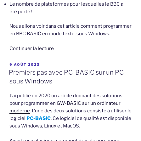
Le nombre de plateformes pour lesquelles le BBC a
été porté !
Nous allons voir dans cet article comment programmer
en BBC BASIC en mode texte, sous Windows.
de
Continuer la lecture
« Programmez
en
PUBLIÉ
9 AOÛT 2023
LE
BBC
Premiers pas avec PC-BASIC sur un PC
BASIC
sous Windows
sur
un
J’ai publié en 2020 un article donnant des solutions
ordinateur
pour programmer en
GW-BASIC sur un ordinateur
moderne »
moderne
. L’une des deux solutions consiste à utiliser le
logiciel
PC-BASIC
. Ce logiciel de qualité est disponible
sous Windows, Linux et MacOS.
Ayant reçu plusieurs commentaires de personnes