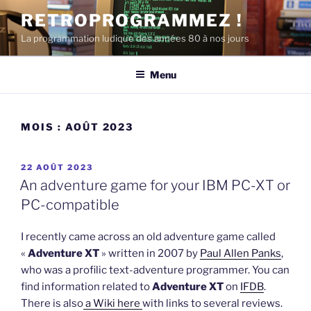
Aller
RETROPROGRAMMEZ !
au
La programmation ludique des années 80 à nos jours
contenu
principal
Menu
MOIS :
AOÛT 2023
PUBLIÉ
22 AOÛT 2023
LE
An adventure game for your IBM PC-XT or
PC-compatible
I recently came across an old adventure game called
«
Adventure XT
» written in 2007 by
Paul Allen Panks
,
who was a profilic text-adventure programmer. You can
find information related to
Adventure XT
on
IFDB
.
There is also
a Wiki here
with links to several reviews.