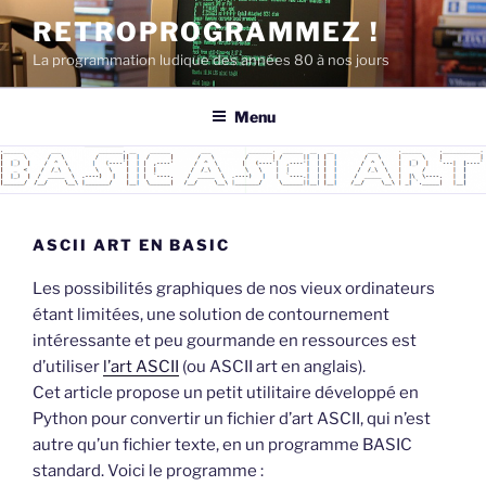
Aller
RETROPROGRAMMEZ !
au
La programmation ludique des années 80 à nos jours
contenu
principal
Menu
ASCII ART EN BASIC
Les possibilités graphiques de nos vieux ordinateurs
étant limitées, une solution de contournement
intéressante et peu gourmande en ressources est
d’utiliser
l’art ASCII
(ou ASCII art en anglais).
Cet article propose un petit utilitaire développé en
Python pour convertir un fichier d’art ASCII, qui n’est
autre qu’un fichier texte, en un programme BASIC
standard. Voici le programme :