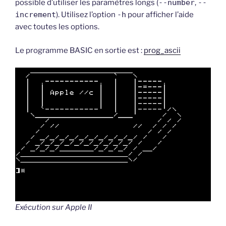
possible d’utiliser les paramètres longs (
--number
,
--
increment
). Utilisez l’option
-h
pour afficher l’aide
avec toutes les options.
Le programme BASIC en sortie est :
prog_ascii
Exécution sur Apple II