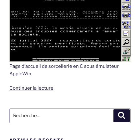
Page d’accueil de sorcellerie en C sous émulateur
AppleWin
de
Continuer la lecture
« Sorcellerie
en
C »
Recherche
Recher
pour
:
ARTICLES RÉCENTS