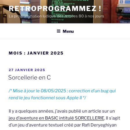
Aller
RETROPROGRAMMEZ !
au
La programmation ludique des années 80 à nos jours
contenu
principal
Menu
MOIS :
JANVIER 2025
PUBLIÉ
27 JANVIER 2025
LE
Sorcellerie en C
/* Mise à jour le 08/05/2025 : correction d’un bug qui
rend le jeu fonctionnel sous Apple II */
Il y a quelques années, j’avais publié un article sur un
jeu d’aventure en BASIC intitulé SORCELLERIE
. Il s’agit
d’un jeu d’aventure textuel créé par Rafi Deryeghiyan