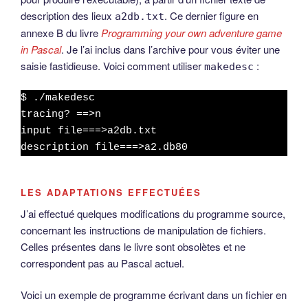
description des lieux
. Ce dernier figure en
a2db.txt
annexe B du livre
Programming your own adventure game
in Pascal
. Je l’ai inclus dans l’archive pour vous éviter une
saisie fastidieuse. Voici comment utiliser
:
makedesc
$ ./makedesc
tracing? ==>n
input file===>a2db.txt
description file===>a2.db80
LES ADAPTATIONS EFFECTUÉES
J’ai effectué quelques modifications du programme source,
concernant les instructions de manipulation de fichiers.
Celles présentes dans le livre sont obsolètes et ne
correspondent pas au Pascal actuel.
Voici un exemple de programme écrivant dans un fichier en