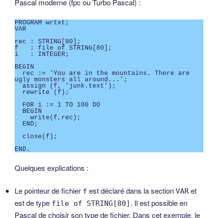
Pascal moderne (fpc ou Turbo Pascal) :
PROGRAM wrtxt;

VAR

rec : STRING[80];

f   : file of STRING[80];

i   : INTEGER;

BEGIN

  rec := 'You are in the mountains. There are 
ugly monsters all around...';

  assign (f, 'junk.text');

  rewrite (f);

  FOR i := 1 TO 100 DO

  BEGIN

    write(f,rec);

  END;

  close(f);

END.
Quelques explications :
Le pointeur de fichier
est déclaré dans la section
et
f
VAR
est de type
. Il est possible en
file of STRING[80]
Pascal de choisir son type de fichier. Dans cet exemple, le