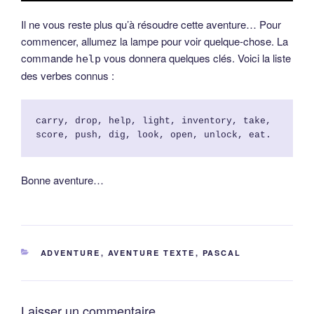
Il ne vous reste plus qu’à résoudre cette aventure… Pour
commencer, allumez la lampe pour voir quelque-chose. La
commande
vous donnera quelques clés. Voici la liste
help
des verbes connus :
carry, drop, help, light, inventory, take, 
score, push, dig, look, open, unlock, eat.
Bonne aventure…
CATÉGORIES
ADVENTURE
,
AVENTURE TEXTE
,
PASCAL
Laisser un commentaire