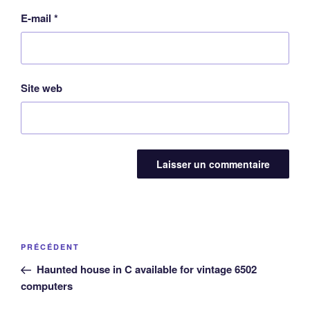
E-mail
*
Site web
Navigation
Article
PRÉCÉDENT
de
précédent
Haunted house in C available for vintage 6502
l’article
computers