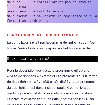
make br       # compile browse.pas et produit 
l'exe browse

make clean    # fait le ménage...

make backup   # sauvegarde le répertoire sous la 
forme d'une archive tar
FONCTIONNEMENT DU PROGRAMME 2
La compilation se fait par la commande
. Pour
make adv2
lancer l’exécutable, saisir depuis le shell la commande :
$ ./pascal-adv-game2
Pour la description des lieux, le programme utilise une
« base de données » externe qui se présente sous la forme
de deux fichiers :
et
La présence
a2.db80
a2.db80.x.
de ces fichiers est donc indispensable. Ces fichiers sont
produits grâce à l’utilitaire
qui est inclus dans
makedesc
l’archive téléchargeable ci-dessus (commande
make md
pour produire l’exécutable), à partir d’un fichier texte de