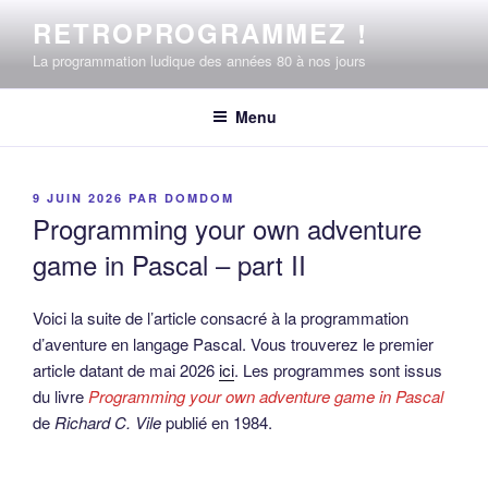
Aller
RETROPROGRAMMEZ !
au
La programmation ludique des années 80 à nos jours
contenu
principal
Menu
PUBLIÉ
9 JUIN 2026
PAR
DOMDOM
LE
Programming your own adventure
game in Pascal – part II
Voici la suite de l’article consacré à la programmation
d’aventure en langage Pascal. Vous trouverez le premier
article datant de mai 2026
ici
. Les programmes sont issus
du livre
Programming your own adventure game in Pascal
de
Richard C. Vile
publié en 1984.