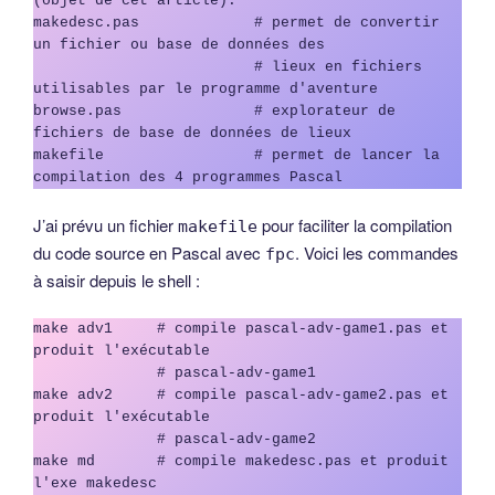
(objet de cet article).

makedesc.pas             # permet de convertir 
un fichier ou base de données des

                         # lieux en fichiers 
utilisables par le programme d'aventure

browse.pas               # explorateur de 
fichiers de base de données de lieux              

makefile                 # permet de lancer la 
compilation des 4 programmes Pascal
J’ai prévu un fichier
pour faciliter la compilation
makefile
du code source en Pascal avec
. Voici les commandes
fpc
à saisir depuis le shell :
make adv1     # compile pascal-adv-game1.pas et 
produit l'exécutable 

              # pascal-adv-game1

make adv2     # compile pascal-adv-game2.pas et 
produit l'exécutable  

              # pascal-adv-game2

make md       # compile makedesc.pas et produit 
l'exe makedesc
