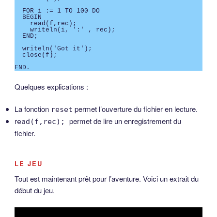
  FOR i := 1 TO 100 DO

  BEGIN

    read(f,rec);

    writeln(i, ':' , rec);

  END;

  writeln('Got it');

  close(f);

END.  
Quelques explications :
La fonction
permet l’ouverture du fichier en lecture.
reset
r
permet de lire un enregistrement du
ead(f,rec);
fichier.
LE JEU
Tout est maintenant prêt pour l’aventure. Voici un extrait du
début du jeu.