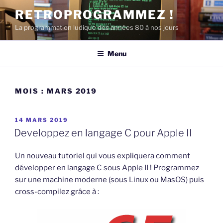
Aller
RETROPROGRAMMEZ !
au
La programmation ludique des années 80 à nos jours
contenu
principal
Menu
MOIS :
MARS 2019
PUBLIÉ
14 MARS 2019
LE
Developpez en langage C pour Apple II
Un nouveau tutoriel qui vous expliquera comment
développer en langage C sous Apple II ! Programmez
sur une machine moderne (sous Linux ou MasOS) puis
cross-compilez grâce à :