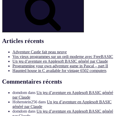
adventure
game
in
Pascal
–
part
II »
Articles récents
Adventure Castle fait peau neuve
Vos vieux programmes sur un ordi moderne avec FreeBASIC
Un jeu d’aventure en Applesoft BASIC généré par Claude
Programming your own adventure game in Pascal – part II
Haunted house in C available for vintage 6502 computers
Commentaires récents
domdom
dans
Un jeu d’aventure en Applesoft BASIC généré
par Claude
Hohenstein256
dans
Un jeu d’aventure en Applesoft BASIC
généré par Claude
domdom
dans
Un jeu d’aventure en Applesoft BASIC généré
par Claude