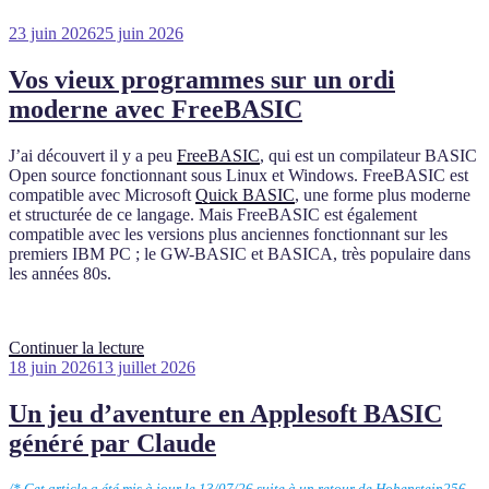
Publié
23 juin 2026
25 juin 2026
le
Vos vieux programmes sur un ordi
moderne avec FreeBASIC
J’ai découvert il y a peu
FreeBASIC
, qui est un compilateur BASIC
Open source fonctionnant sous Linux et Windows. FreeBASIC est
compatible avec Microsoft
Quick BASIC
, une forme plus moderne
et structurée de ce langage. Mais FreeBASIC est également
compatible avec les versions plus anciennes fonctionnant sur les
premiers IBM PC ; le GW-BASIC et BASICA, très populaire dans
les années 80s.
de
Continuer la lecture
Publié
« Vos
18 juin 2026
13 juillet 2026
le
vieux
programmes
Un jeu d’aventure en Applesoft BASIC
sur
généré par Claude
un
ordi
moderne
/* Cet article a été mis à jour le 13/07/26 suite à un retour de Hohenstein256,