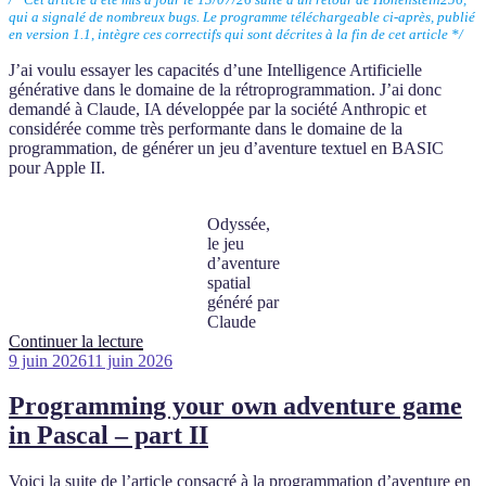
avec
qui a signalé de nombreux bugs. Le programme téléchargeable ci-après,
publié
FreeBASIC »
en version 1.1
,
intègre ces correctifs qui sont décrites à la fin de cet article */
J’ai voulu essayer les capacités d’une Intelligence Artificielle
générative dans le domaine de la rétroprogrammation. J’ai donc
demandé à Claude, IA développée par la société Anthropic et
considérée comme très performante dans le domaine de la
programmation, de générer un jeu d’aventure textuel en BASIC
pour Apple II.
Odyssée,
le jeu
d’aventure
spatial
généré par
Claude
de
Continuer la lecture
Publié
« Un
9 juin 2026
11 juin 2026
le
jeu
d’aventure
Programming your own adventure game
en
in Pascal – part II
Applesoft
BASIC
généré
Voici la suite de l’article consacré à la programmation d’aventure en