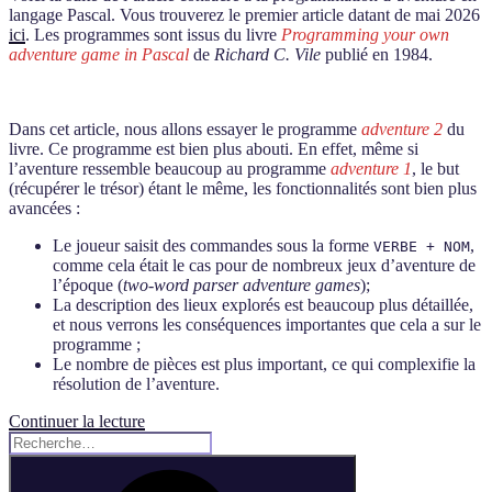
par
langage Pascal. Vous trouverez le premier article datant de mai 2026
Claude »
ici
. Les programmes sont issus du livre
Programming your own
adventure game in Pascal
de
Richard C. Vile
publié en 1984.
Dans cet article, nous allons essayer le programme
adventure 2
du
livre. Ce programme est bien plus abouti. En effet, même si
l’aventure ressemble beaucoup au programme
adventure 1
, le but
(récupérer le trésor) étant le même, les fonctionnalités sont bien plus
avancées :
Le joueur saisit des commandes sous la forme
,
VERBE + NOM
comme cela était le cas pour de nombreux jeux d’aventure de
l’époque (
two-word parser adventure games
);
La description des lieux explorés est beaucoup plus détaillée,
et nous verrons les conséquences importantes que cela a sur le
programme ;
Le nombre de pièces est plus important, ce qui complexifie la
résolution de l’aventure.
de
Continuer la lecture
Recherche
« Programming
pour
your
Recherche
:
own