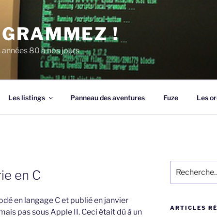
GRAMMEZ !
années 80 à nos jours
Les listings
Panneau des aventures
Fuze
Les or
Recherche
ie en C
pour
:
dé en langage C et publié en janvier
ARTICLES R
mais pas sous Apple II. Ceci était dû à un