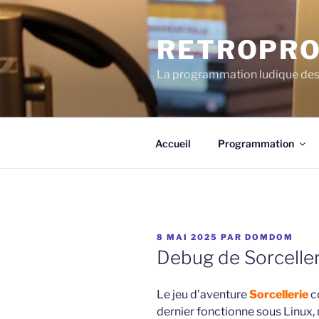
Aller
au
RETROPRO
contenu
principal
La programmation ludique des 
Accueil
Programmation
PUBLIÉ
8 MAI 2025
PAR
DOMDOM
LE
Debug de Sorceller
Le jeu d’aventure
Sorcellerie
co
dernier fonctionne sous Linux, 