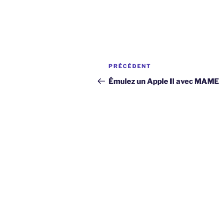
Navigation
Article
PRÉCÉDENT
de
précédent
Émulez un Apple II avec MAME
l’article