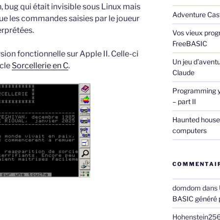
, bug qui était invisible sous Linux mais
Adventure Cast
que les commandes saisies par le joueur
erprétées.
Vos vieux prog
FreeBASIC
ion fonctionnelle sur Apple II. Celle-ci
Un jeu d’avent
icle
Sorcellerie en C
.
Claude
Programming y
– part II
Haunted house 
computers
COMMENTAIR
domdom
dans
BASIC généré 
Hohenstein25