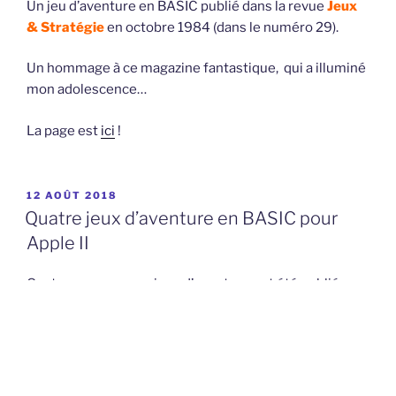
Un jeu d’aventure en BASIC publié dans la revue
Jeux
& Stratégie
en octobre 1984 (dans le numéro 29).
Un hommage à ce magazine fantastique, qui a illuminé
mon adolescence…
La page est
ici
!
PUBLIÉ
12 AOÛT 2018
LE
Quatre jeux d’aventure en BASIC pour
Apple II
Quatre « nouveaux » jeux d’aventure ont été publiés sur
Rétroprogrammez !
Ils présentent tous les
caractéristiques suivantes :
Il s’agit de jeux d’aventure en BASIC des années 80s,
Ils sont en mode texte, en français,