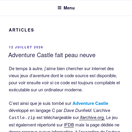
Menu
ARTICLES
PUBLIÉ
12 JUILLET 2026
LE
Adventure Castle fait peau neuve
De temps à autre, j’aime bien chercher sur internet des
vieux jeux d’aventure dont le code source est disponible,
pour voir ensuite voir si ce code est toujours compilable et
exécutable sur un ordinateur moderne.
C’est ainsi que je suis tombé sur
Adventure Castle
développé en langage C par
Dave Dunfield
. L’archive
est téléchargeable sur
ifarchive.org.
Le jeu
Castle.zip
est également répertorié sur
IFDB
mais la page dédiée ne
donne presque aucun information, à l’exception de l’auteur