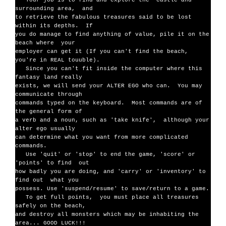
   Your job is to find and explore the  castle and 
surrounding area,  and

to retrieve the fabulous treasures said to be lost 
within its depths.  If

you do manage to find anything of value, pile it on the 
beach where  your

employer can get it (If you can't find the beach, 
you're in REAL touuble).

   Since you can't fit inside the computer where this 
fantasy land really

exists, we will send your ALTER EGO who can.  You may 
communicate through

commands typed on the keyboard.  Most commands are of 
the general form of

a verb and a noun, such as 'take knife',  although your 
alter ego usually

can determine what you want from more complicated 
commands.

   Use 'quit' or 'stop' to end the game, 'score' or 
'points' to find  out

how badly you are doing, and 'carry' or 'inventory' to 
find out  what you

possess. Use 'suspend/resume' to save/return to a game.

   To get full points,  you must place all treasures 
safely on the beach,

and destroy all monsters which may be inhabiting the 
area... GOOD LUCK!!!
