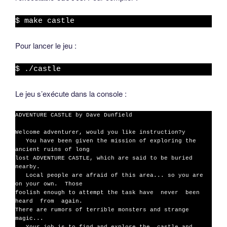
$ make castle
Pour lancer le jeu :
$ ./castle
Le jeu s’exécute dans la console :
ADVENTURE CASTLE by Dave Dunfield

Welcome adventurer, would you like instruction?y

   You have been given the mission of exploring the 
ancient ruins of long

lost ADVENTURE CASTLE, which are said to be buried 
nearby.

   Local people are afraid of this area... so you are 
on your own.  Those

foolish enough to attempt the task have  never  been  
heard  from  again.

There are rumors of terrible monsters and strange 
magic...
